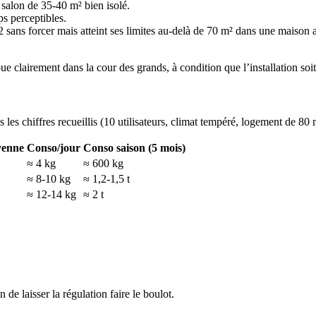
salon de 35-40 m² bien isolé.
ps perceptibles.
sans forcer mais atteint ses limites au-delà de 70 m² dans une maison
lairement dans la cour des grands, à condition que l’installation soi
es chiffres recueillis (10 utilisateurs, climat tempéré, logement de 80 m
yenne
Conso/jour
Conso saison (5 mois)
≈ 4 kg
≈ 600 kg
≈ 8-10 kg
≈ 1,2-1,5 t
≈ 12-14 kg
≈ 2 t
e laisser la régulation faire le boulot.