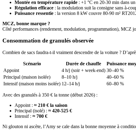
Montée en température rapide
: +1 °C en 20-30 min dans un 
Régulation efficace
: la modulation suit la consigne sans à-cou
Puissance ressentie
: la version 8 kW couvre 80-90 m² RT2012 
MCZ, bonne marque ?
Côté performances (rendement, modulation, programmation), MCZ joue c
Consommation de granulés observée
Combien de sacs faudra-t-il vraiment descendre de la voiture ? D’après l
Scénario
Durée de chauffe
Puissance mo
Appoint
4 h/j (soir + week-end)
30–40 %
Principal (maison isolée)
8–10 h/j
40–60 %
Intensif (maison moins isolée)
12–14 h/j
60–80 %
Avec des granulés à 350 € la tonne (début 2026) :
Appoint :
≈ 210 € la saison
Principal (isolé) :
≈ 420-525 €
Intensif :
≈ 700 €
Ni glouton ni ascète, l’Amy se cale dans la bonne moyenne à condition d