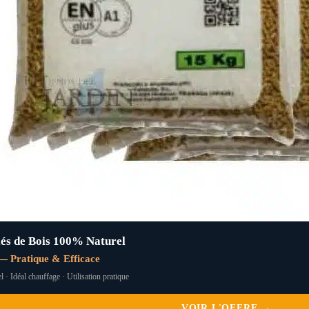
és de Bois 100% Naturel
— Pratique & Efficace
l · Idéal chauffage · Utilisation pratique
VOIR L'OFFRE →