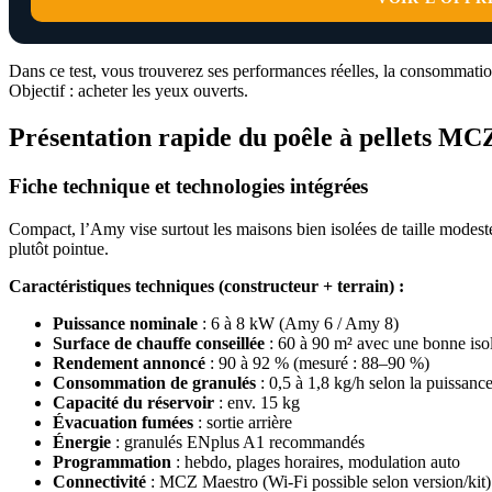
Dans ce test, vous trouverez ses performances réelles, la consommation
Objectif : acheter les yeux ouverts.
Présentation rapide du poêle à pellets M
Fiche technique et technologies intégrées
Compact, l’Amy vise surtout les maisons bien isolées de taille modeste
plutôt pointue.
Caractéristiques techniques (constructeur + terrain) :
Puissance nominale
: 6 à 8 kW (Amy 6 / Amy 8)
Surface de chauffe conseillée
: 60 à 90 m² avec une bonne iso
Rendement annoncé
: 90 à 92 % (mesuré : 88–90 %)
Consommation de granulés
: 0,5 à 1,8 kg/h selon la puissance
Capacité du réservoir
: env. 15 kg
Évacuation fumées
: sortie arrière
Énergie
: granulés ENplus A1 recommandés
Programmation
: hebdo, plages horaires, modulation auto
Connectivité
: MCZ Maestro (Wi-Fi possible selon version/kit)