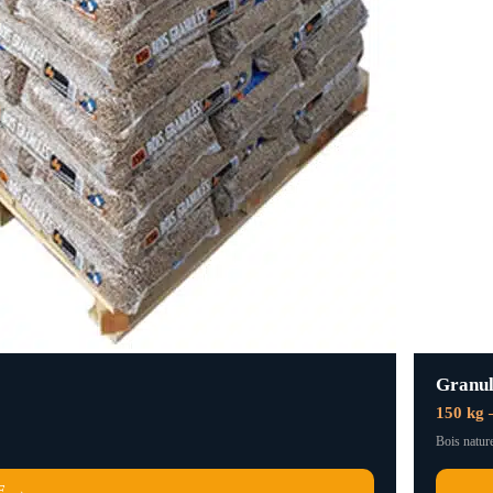
Granul
150 kg 
Bois nature
E →